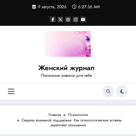
Перейти
9 августа, 2026
6:27:37 AM
к
содержимому
Женский журнал
Полезные новости для тебя
Главная
Психология
Секреты взаимной поддержки: Как психологические аспекты
укрепляют отношения