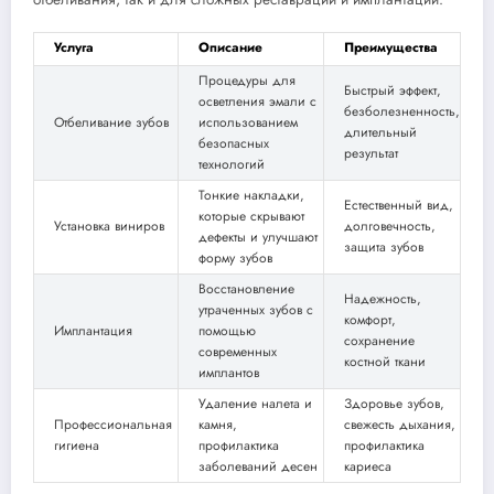
Услуга
Описание
Преимущества
Процедуры для
Быстрый эффект,
осветления эмали с
безболезненность,
Отбеливание зубов
использованием
длительный
безопасных
результат
технологий
Тонкие накладки,
Естественный вид,
которые скрывают
Установка виниров
долговечность,
дефекты и улучшают
защита зубов
форму зубов
Восстановление
Надежность,
утраченных зубов с
комфорт,
Имплантация
помощью
сохранение
современных
костной ткани
имплантов
Удаление налета и
Здоровье зубов,
Профессиональная
камня,
свежесть дыхания,
гигиена
профилактика
профилактика
заболеваний десен
кариеса