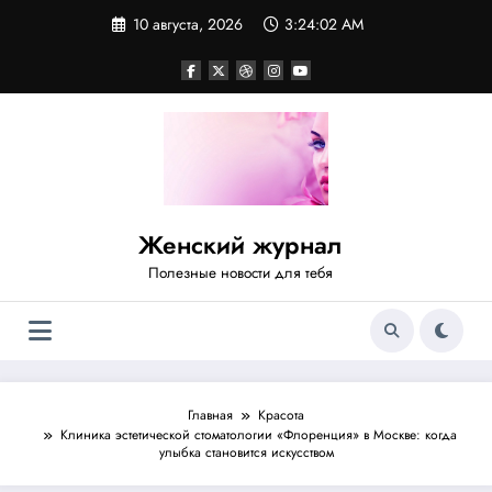
Перейти
10 августа, 2026
3:24:02 AM
к
содержимому
Женский журнал
Полезные новости для тебя
Главная
Красота
Клиника эстетической стоматологии «Флоренция» в Москве: когда
улыбка становится искусством