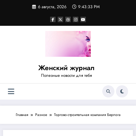
Перейти
6 августа, 2026
9:43:33 PM
к
содержимому
Женский журнал
Полезные новости для тебя
Главная
Разное
Торгово-строительная компания Берлога