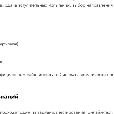
тов, сдача вступительных испытаний, выбор направлени
ртификат).
я.
ициальном сайте института. Система автоматически пров
ытаний
роходит один из вариантов тестирования: онлайн‑тест,