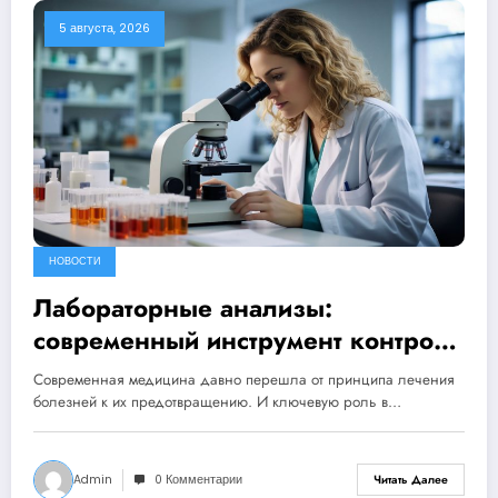
5 августа, 2026
НОВОСТИ
Лабораторные анализы:
современный инструмент контроля
здоровья и профилактики
Современная медицина давно перешла от принципа лечения
заболеваний
болезней к их предотвращению. И ключевую роль в…
Admin
0 Комментарии
Читать Далее