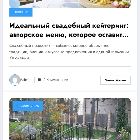
НОВОСТИ
Идеальный свадебный кейтеринг:
авторское меню, которое оставит
незабываемый след
Свадебный праздник – событие, которое объединяет
традиции, эмоции и вкусовые предпочтения в единой гармонии.
Ключевым…
Admin
0 Комментарии
Читать Далее
18 июля, 2026