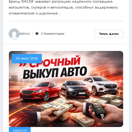
Бренд RACER завоевал репутацию надёжного поставщика
мотоциклов, скутеров и велосипедов, способных выдерживать
климатические и дорожные…
Admin
0 Комментарии
Читать Далее
26 июля, 2026
НОВОСТИ