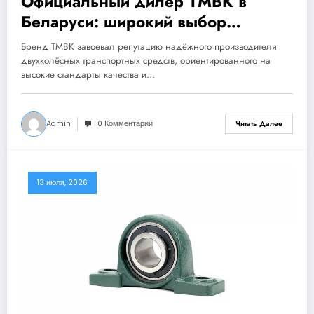
Официальный дилер TMBK в
Беларуси: широкий выбор
скутеров, мотоциклов, питбайков и
Бренд TMBK завоевал репутацию надёжного производителя
эндуро — гарантия и доставка
двухколёсных транспортных средств, ориентированного на
высокие стандарты качества и…
Admin
0 Комментарии
Читать Далее
13 июля, 2026