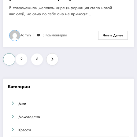
внедрение BI-систем меняют
В современном деловом мире информация стала новой
бизнес-ландшафт
валютой, но сама по себе она не приносит…
Admin
0 Комментарии
Читать Далее
Пагинация
…
1
2
6
записей
Категории
Дети
Домоводство
Красота