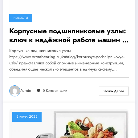
НОВОСТИ
Корпусные подшипниковые узлы:
ключ к надёжной работе машин и
механизмов
Корпусные подшипниковые узлы
https://www.prombearing.ru/catalog/korpusnye-podshipnikovye-
uzly/ представляют собой сложные инженерные конструкции,
объединяющие несколько элементов в единую систему,…
Admin
0 Комментарии
Читать Далее
8 июля, 2026