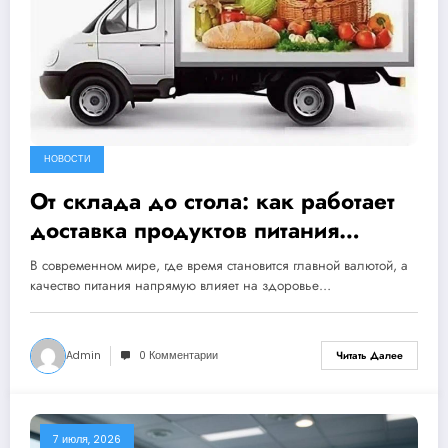
НОВОСТИ
От склада до стола: как работает
доставка продуктов питания
напрямую от поставщика
В современном мире, где время становится главной валютой, а
качество питания напрямую влияет на здоровье…
Admin
0 Комментарии
Читать Далее
7 июля, 2026