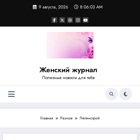
Перейти
9 августа, 2026
8:06:03 AM
к
содержимому
Женский журнал
Полезные новости для тебя
Главная
Разное
Ляпинстрой