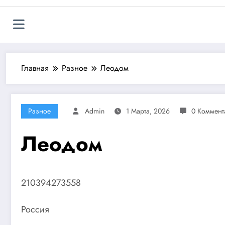
Главная
Разное
Леодом
Разное
Admin
1 Марта, 2026
0 Коммент
Леодом
210394273558
Россия