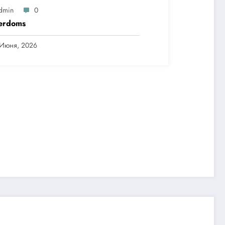
dmin
0
erdoms
 Июня, 2026