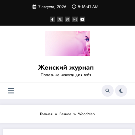
Перейти
7 августа, 2026
5:16:41 AM
к
содержимому
Женский журнал
Полезные новости для тебя
Главная
Разное
WoodMark