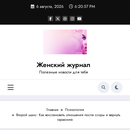
Перейти
6 августа, 2026
6:20:58 PM
к
содержимому
Женский журнал
Полезные новости для тебя
Главная
Психология
Второй шанс: Как восстановить отношения после ссоры и вернуть
гармонию