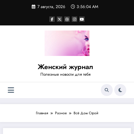
Перейти
7 августа, 2026
3:56:05 AM
к
содержимому
Женский журнал
Полезные новости для тебя
Главная
Разное
Всё Дом Строй