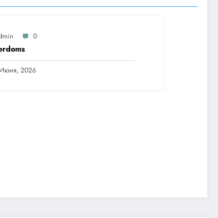
dmin
0
erdoms
 Июня, 2026