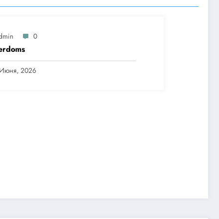
dmin
0
erdoms
 Июня, 2026