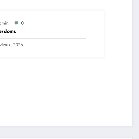
dmin
0
erdoms
 Июня, 2026