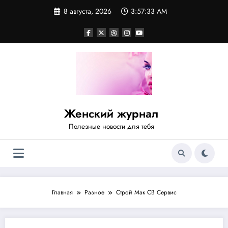
Перейти
8 августа, 2026
3:57:34 AM
к
содержимому
Женский журнал
Полезные новости для тебя
Главная
Разное
Строй Мак СВ Сервис