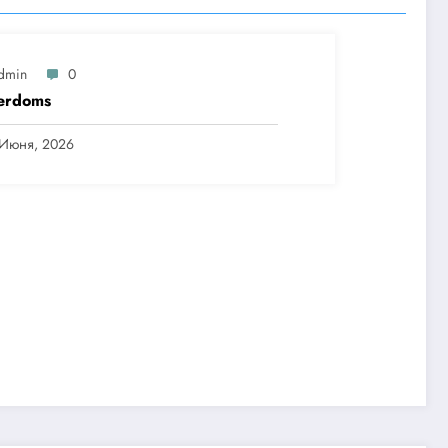
dmin
0
erdoms
 Июня, 2026