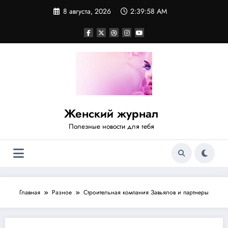
Перейти
8 августа, 2026
2:39:59 AM
к
содержимому
Женский журнал
Полезные новости для тебя
Главная
Разное
Строительная компания Завьялов и партнеры