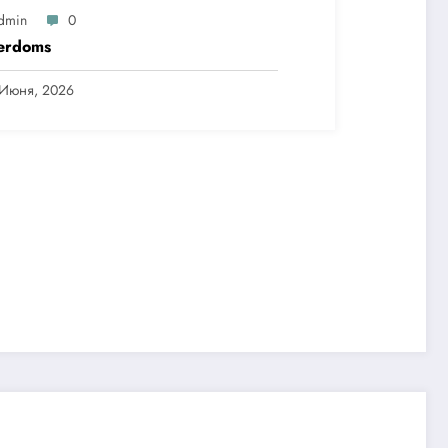
dmin
0
erdoms
 Июня, 2026