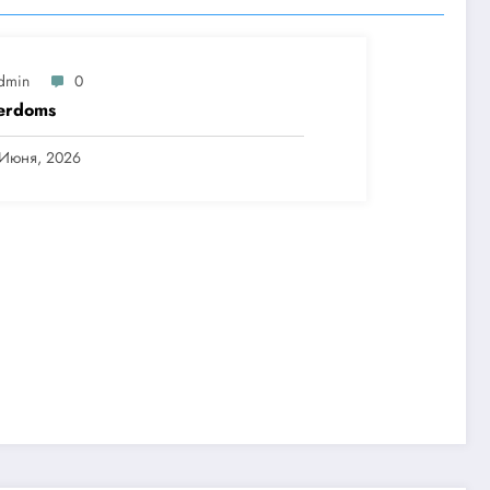
dmin
0
erdoms
 Июня, 2026