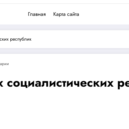
Главная
Карта сайта
еских республик
тарии
х социалистических р