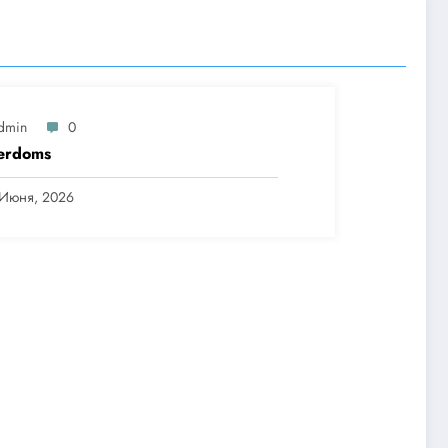
dmin
0
erdoms
 Июня, 2026