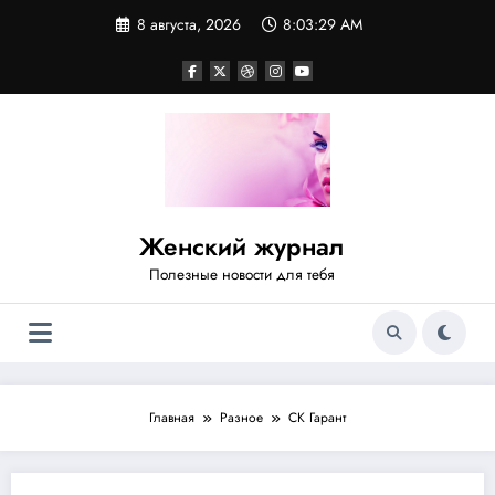
Перейти
8 августа, 2026
8:03:29 AM
к
содержимому
Женский журнал
Полезные новости для тебя
Главная
Разное
СК Гарант