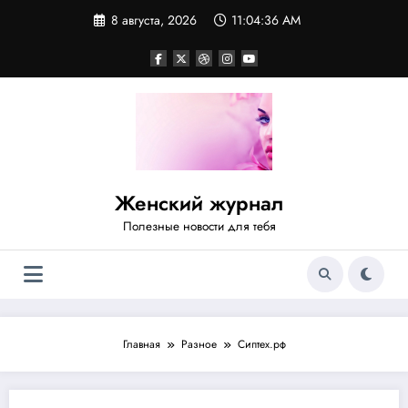
Перейти
8 августа, 2026
11:04:37 AM
к
содержимому
Женский журнал
Полезные новости для тебя
Главная
Разное
Сиптех.рф