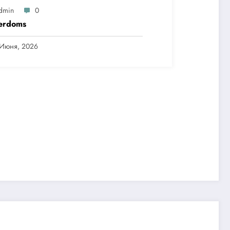
dmin
0
erdoms
 Июня, 2026