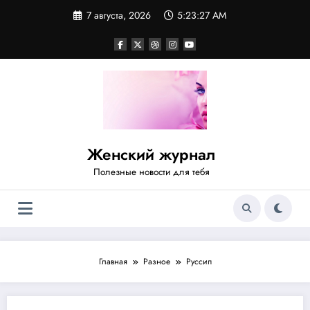
Перейти
7 августа, 2026
5:23:27 AM
к
содержимому
Женский журнал
Полезные новости для тебя
Главная
Разное
Руссип