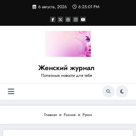
Перейти
6 августа, 2026
6:25:02 PM
к
содержимому
Женский журнал
Полезные новости для тебя
Главная
Разное
Рукон