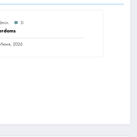
dmin
0
erdoms
 Июня, 2026