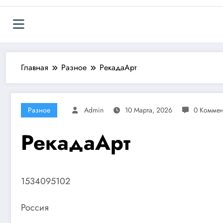
Главная
Разное
РекадаАрт
Разное
Admin
10 Марта, 2026
0 Комме
РекадаАрт
1534095102
Россия