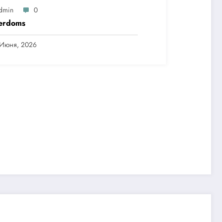
dmin
0
erdoms
 Июня, 2026