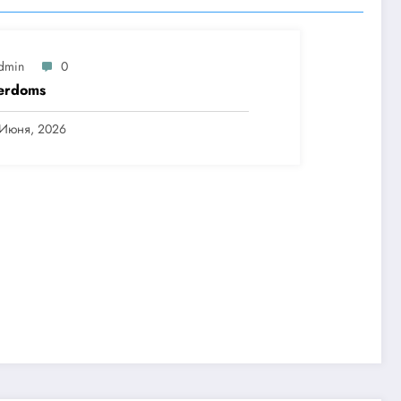
dmin
0
erdoms
 Июня, 2026