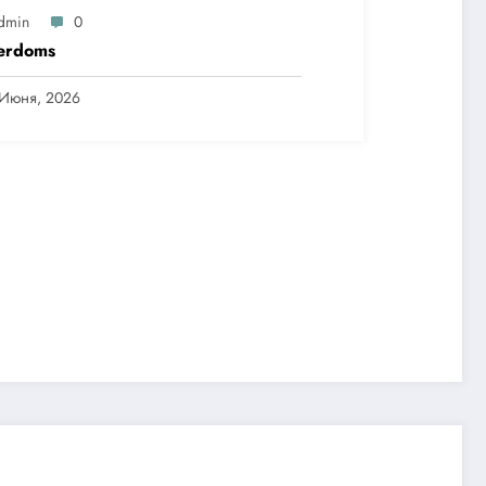
dmin
0
erdoms
 Июня, 2026