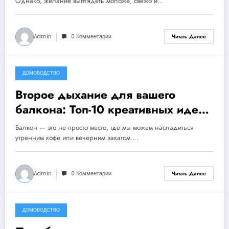
Однако, желание выглядеть моложе, свежо и…
Admin
0 Комментарии
Читать Далее
ДОМОВОДСТВО
8 декабря, 2023
Второе дыхание для вашего
балкона: Топ-10 креативных идей
для организации хранения!
Балкон — это не просто место, где мы можем насладиться
утренним кофе или вечерним закатом.…
Admin
0 Комментарии
Читать Далее
ДОМОВОДСТВО
8 декабря, 2023