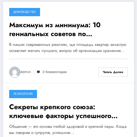
ДОМОВОДСТВО
11 декабря, 2023
Максимум из минимума: 10
гениальных советов по
организации хранения в
В наших современных реалиях, где площадь квартир зачастую
маленькой квартире
оставляет желать лучшего, вопрос об организации хранения…
Admin
0 Комментарии
Читать Далее
ПСИХОЛОГИЯ
11 декабря, 2023
Секреты крепкого союза:
ключевые факторы успешного
общения между супругами
Общение — это основа любой здоровой и крепкой пары. Когда
мы говорим о супругов, успешное…