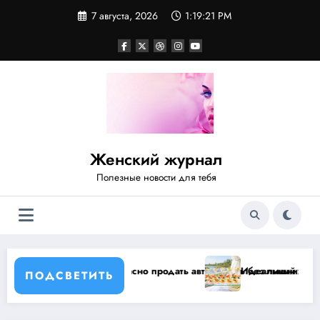
Перейти
7 августа, 2026
1:19:21 PM
к
содержимому
Женский журнал
Полезные новости для тебя
г
 быстро и безопасно продать автомобиль без лишних хлопот
Идеальный свадебный кейт
ПОДСВЕТИТЬ