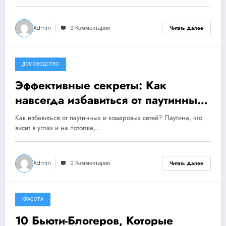
Admin
0 Комментарии
Читать Далее
ДОМОВОДСТВО
10 декабря, 2023
Эффективные секреты: Как
навсегда избавиться от паутинных
и комаровых сетей в вашем доме!
Как избавиться от паутинных и комаровых сетей? Паутина, что
висит в углах и на потолке,…
Admin
0 Комментарии
Читать Далее
КРАСОТА
10 декабря, 2023
10 Бьюти-Блогеров, Которые