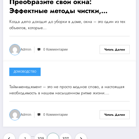
Преобразите свои окна:
Эффектные методы чистки,
которые изменят ваш взгляд на
Когда дело доходит до уборки в доме, окна – это один из тех
чистоту!
объектов, которые…
Admin
0 Комментарии
Читать Далее
ДОМОВОДСТВО
7 декабря, 2023
Тайм-менеджмент – это не просто модное слово, а настоящая
необходимость в нашем насыщенном ритме жизни.…
Admin
0 Комментарии
Читать Далее
Пагинация
…
1
325
326
327