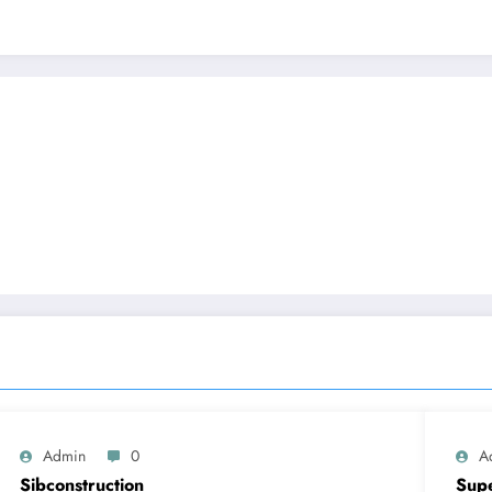
Admin
0
A
Sibconstruction
Sup