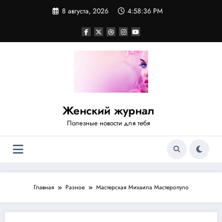
Перейти
8 августа, 2026
4:58:36 PM
к
содержимому
Женский журнал
Полезные новости для тебя
Главная
Разное
Мастерская Михаила Мастеропуло