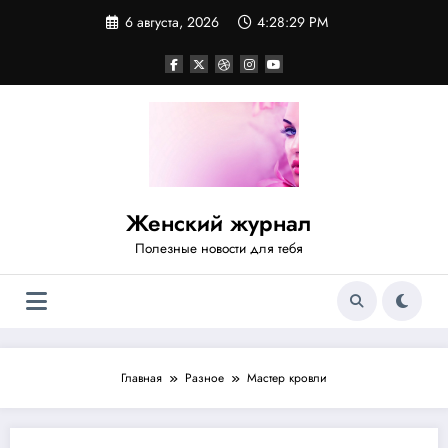
Перейти
6 августа, 2026
4:28:29 PM
к
содержимому
Женский журнал
Полезные новости для тебя
Главная
Разное
Мастер кровли