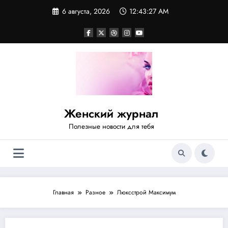
Перейти
6 августа, 2026
12:43:27 AM
к
содержимому
Женский журнал
Полезные новости для тебя
Главная
Разное
Люксстрой Максимум