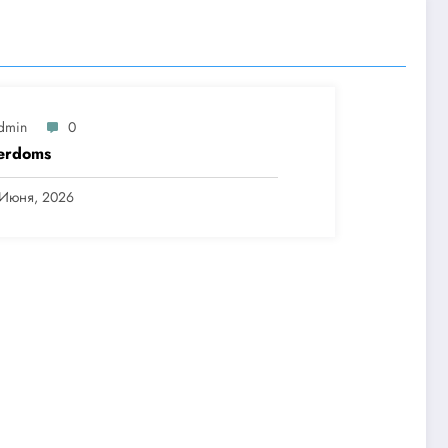
dmin
0
erdoms
 Июня, 2026