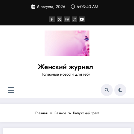
Перейти
6 августа, 2026
6:03:40 AM
к
содержимому
Женский журнал
Полезные новости для тебя
Главная
Разное
Калужский тракт