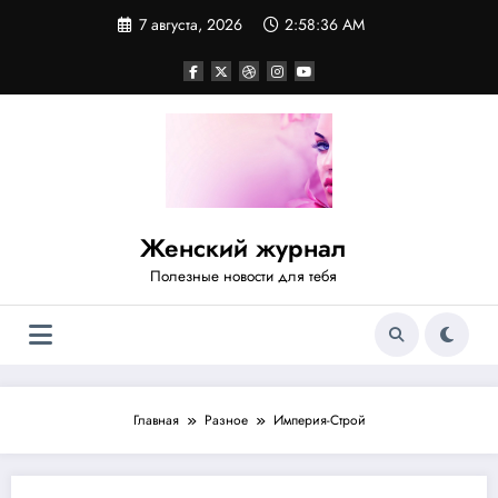
Перейти
7 августа, 2026
2:58:36 AM
к
содержимому
Женский журнал
Полезные новости для тебя
Главная
Разное
Империя-Строй