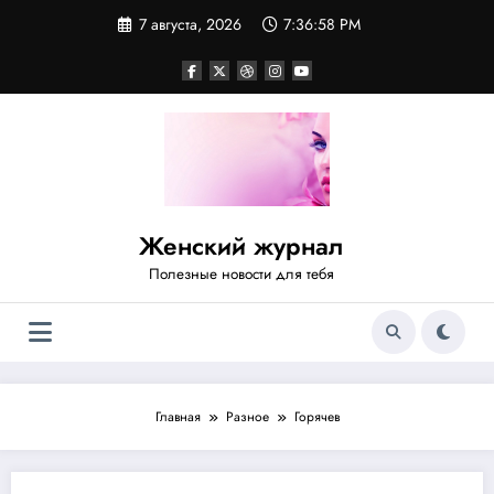
Перейти
7 августа, 2026
7:36:58 PM
к
содержимому
Женский журнал
Полезные новости для тебя
Главная
Разное
Горячев