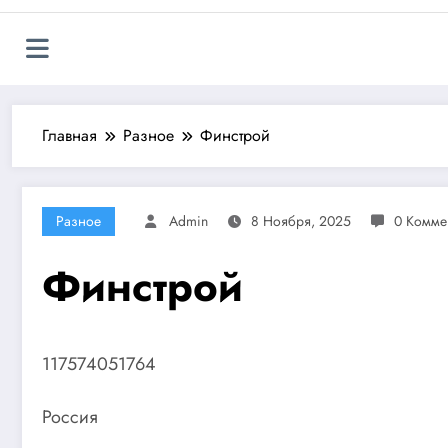
Главная
Разное
Финстрой
Разное
Admin
8 Ноября, 2025
0 Комме
Финстрой
117574051764
Россия