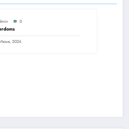
dmin
0
erdoms
 Июня, 2026