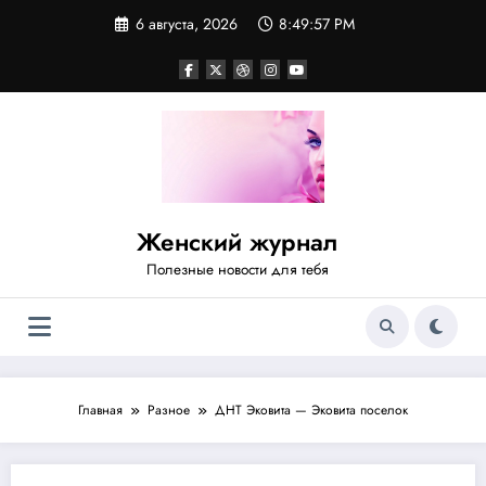
Перейти
6 августа, 2026
8:49:58 PM
к
содержимому
Женский журнал
Полезные новости для тебя
Главная
Разное
ДНТ Эковита — Эковита поселок