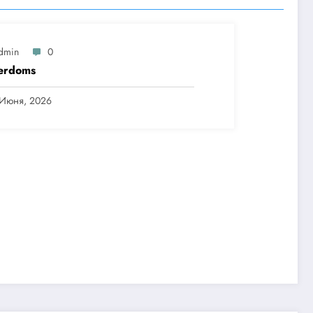
dmin
0
erdoms
 Июня, 2026