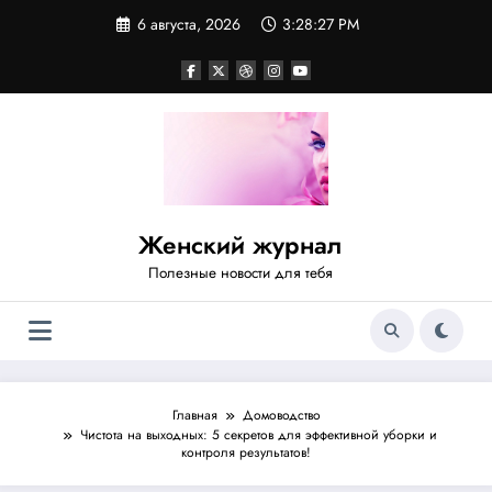
Перейти
6 августа, 2026
3:28:27 PM
к
содержимому
Женский журнал
Полезные новости для тебя
Главная
Домоводство
Чистота на выходных: 5 секретов для эффективной уборки и
контроля результатов!