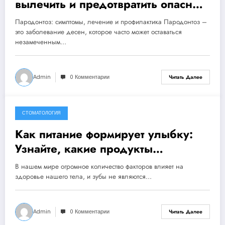
вылечить и предотвратить опасные
последствия для здоровья зубов
Пародонтоз: симптомы, лечение и профилактика Пародонтоз –
это заболевание десен, которое часто может оставаться
незамеченным…
Admin
0 Комментарии
Читать Далее
СТОМАТОЛОГИЯ
11 августа, 2024
Как питание формирует улыбку:
Узнайте, какие продукты
защищают вашу эмаль!
В нашем мире огромное количество факторов влияет на
здоровье нашего тела, и зубы не являются…
Admin
0 Комментарии
Читать Далее