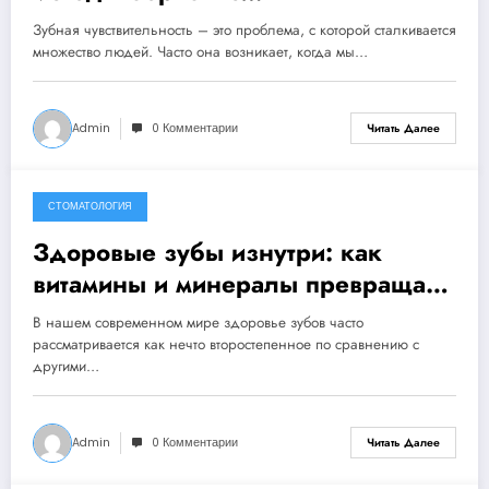
чувствительностью зубов
Зубная чувствительность – это проблема, с которой сталкивается
множество людей. Часто она возникает, когда мы…
Admin
0 Комментарии
Читать Далее
СТОМАТОЛОГИЯ
17 сентября, 2024
Здоровые зубы изнутри: как
витамины и минералы превращают
вашу улыбку в главный актив!
В нашем современном мире здоровье зубов часто
рассматривается как нечто второстепенное по сравнению с
другими…
Admin
0 Комментарии
Читать Далее