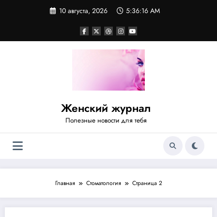
Перейти
10 августа, 2026
5:36:16 AM
к
содержимому
Женский журнал
Полезные новости для тебя
Главная
Стоматология
Страница 2