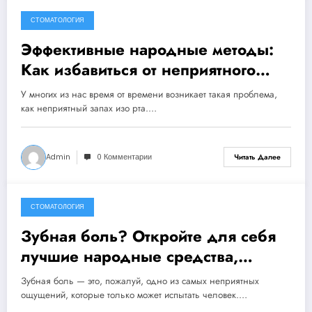
СТОМАТОЛОГИЯ
14 сентября, 2024
Эффективные народные методы:
Как избавиться от неприятного
запаха изо рта навсегда!
У многих из нас время от времени возникает такая проблема,
как неприятный запах изо рта.…
Admin
0 Комментарии
Читать Далее
СТОМАТОЛОГИЯ
8 сентября, 2024
Зубная боль? Откройте для себя
лучшие народные средства,
которые действительно работают!
Зубная боль — это, пожалуй, одно из самых неприятных
ощущений, которые только может испытать человек.…