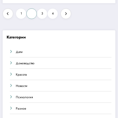
Пагинация
1
2
3
4
записей
Категории
Дети
Домоводство
Красота
Новости
Психология
Разное