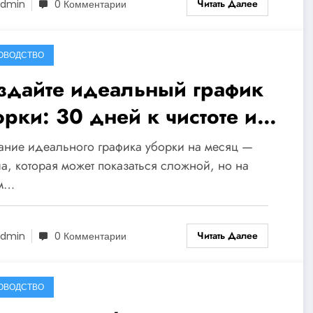
Читать Далее
dmin
0 Комментарии
ОВОДСТВО
здайте идеальный график
орки: 30 дней к чистоте и
рмонии в вашем доме!
ние идеального графика уборки на месяц —
а, которая может показаться сложной, но на
м…
Читать Далее
dmin
0 Комментарии
ОВОДСТВО