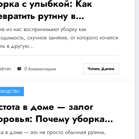
орка с улыбкой: Как
евратить рутину в
достное занятие
е из нас воспринимают уборку как
одимость, скучное занятие, от которого хочется
ать в другую…
Читать Далее
dmin
0 Комментарии
ОВОДСТВО
стота в доме — залог
оровья: Почему уборка
жна для благополучия
а в доме — это не просто обычная рутина,