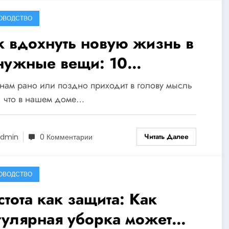
ОВОДСТВО
к вдохнуть новую жизнь в
нужные вещи: 10
еативных способов
нам рано или поздно приходит в голову мысль
новить ваш дом!
, что в нашем доме…
Читать Далее
dmin
0 Комментарии
ОВОДСТВО
стота как защита: Как
гулярная уборка может