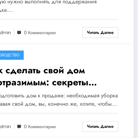
шей семьи
рую нужно выполнять для поддержания
дка.…
Читать Далее
dmin
0 Комментарии
ОВОДСТВО
к сделать свой дом
отразимым: секреты
еальной уборки перед
одготовить дом к продаже: необходимая уборка
одажей!
вая свой дом, вы, конечно же, хотите, чтобы…
Читать Далее
dmin
0 Комментарии