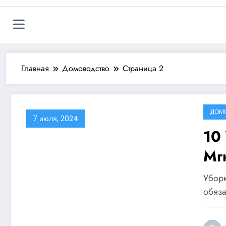
Главная
Домоводство
Страница 2
ДОМ
7 июля, 2024
10
Мг
Пр
Уборк
обяза