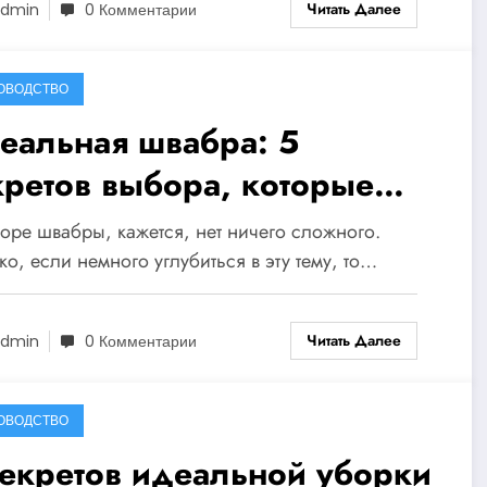
Читать Далее
dmin
0 Комментарии
ОВОДСТВО
еальная швабра: 5
кретов выбора, которые
менят вашу уборку
оре швабры, кажется, нет ничего сложного.
всегда!
о, если немного углубиться в эту тему, то…
Читать Далее
dmin
0 Комментарии
ОВОДСТВО
секретов идеальной уборки