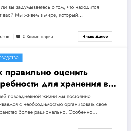
едотвратить болезни
 ли вы задумываетесь о том, что находится
г вас? Мы живем в мире, который…
Читать Далее
dmin
0 Комментарии
ОВОДСТВО
к правильно оценить
требности для хранения в
шем доме: 5 шагов к
шей повседневной жизни мы постоянно
еальному порядку!
иваемся с необходимостью организовать своё
транство более рационально. Особенно…