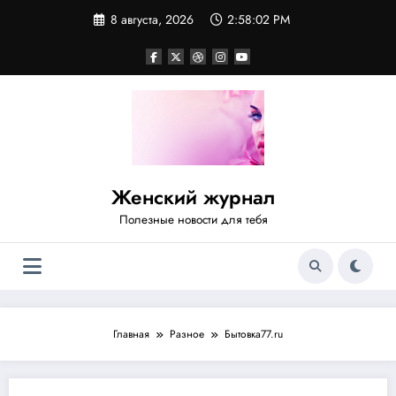
Перейти
8 августа, 2026
2:58:03 PM
к
содержимому
Женский журнал
Полезные новости для тебя
Главная
Разное
Бытовка77.ru