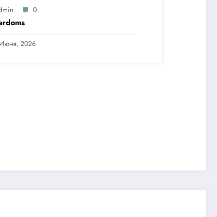
dmin
0
erdoms
 Июня, 2026