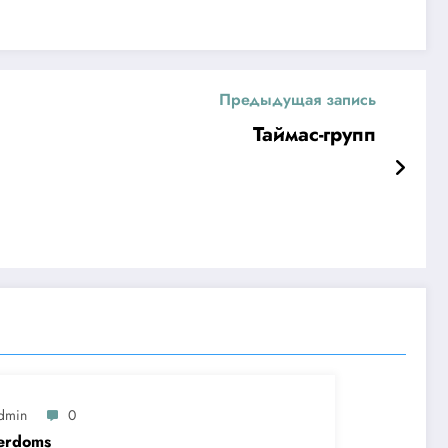
Предыдущая запись
Таймас-групп
dmin
0
erdoms