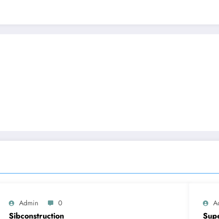
Admin
0
A
Sibconstruction
Sup