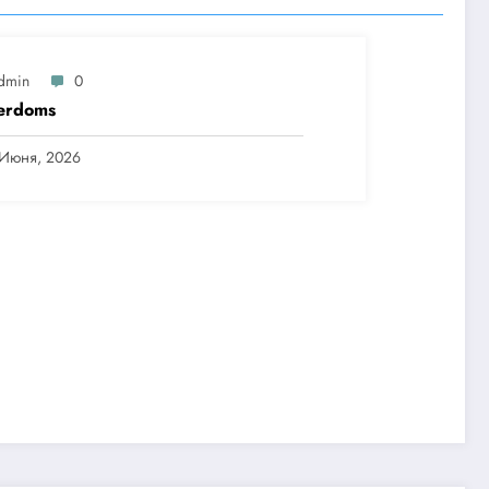
dmin
0
erdoms
 Июня, 2026