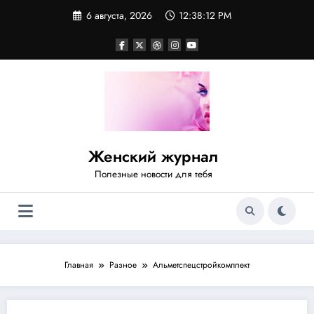
Перейти
6 августа, 2026
12:38:12 PM
к
содержимому
Женский журнал
Полезные новости для тебя
Главная
Разное
Альметспецстройкомплект