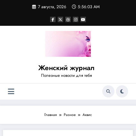
Перейти
7 августа, 2026
5:56:04 AM
к
содержимому
Женский журнал
Полезные новости для тебя
Главная
Разное
Аквис